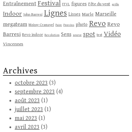
Festival
Entraînement
figures
Fête du vent
FFVL
grille
Lignes
Indoor
Marseille
Lisses
Marle
John Barresi
Revo
Revo
megateam
photo
Moissy-Cramayel
Penvins
Paire
Vidéo
spot
Barresi
Sens
Revo indoor
test
Revolution
source
Vincennes
Archives
octobre 2023
(3)
septembre 2023
(4)
août 2023
(1)
juillet 2023
(1)
mai 2023
(1)
avril 2023
(3)