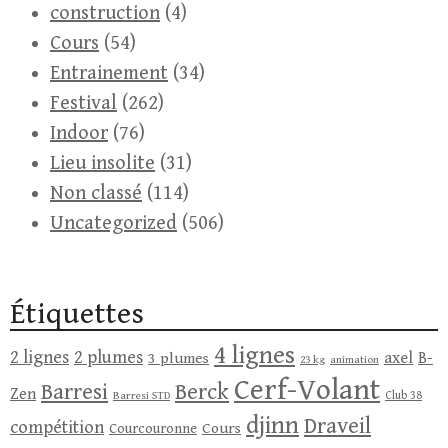
construction
(4)
Cours
(54)
Entrainement
(34)
Festival
(262)
Indoor
(76)
Lieu insolite
(31)
Non classé
(114)
Uncategorized
(506)
Étiquettes
4 lignes
2 lignes
2 plumes
3 plumes
axel
B-
23 kg
animation
Cerf-Volant
Barresi
Berck
Zen
Barresi STD
Club 38
djinn
Draveil
compétition
Cours
Courcouronne